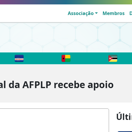
Associação
Membros
l da AFPLP recebe apoio
P
Últ